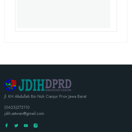
Jl. KH Abdullah Bin Nuh Cianjur Prov Jawa Barat
(0623)272110
jdih.setwan@gmail.com