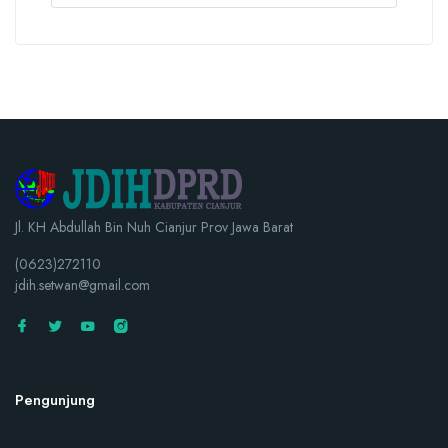
Jl. KH Abdullah Bin Nuh Cianjur Prov Jawa Barat
(0623)272110
jdih.setwan@gmail.com
Pengunjung