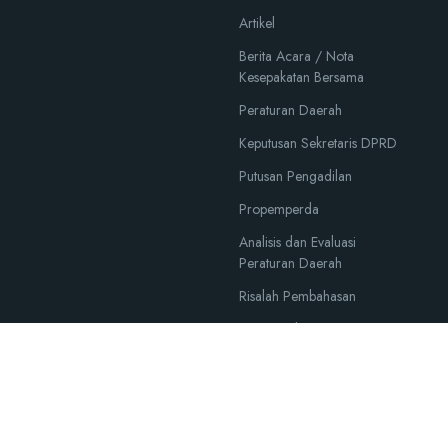
Artikel
Berita Acara / Nota
Kesepakatan Bersama
Peraturan Daerah
Keputusan Sekretaris DPRD
Putusan Pengadilan
Propemperda
Analisis dan Evaluasi
Peraturan Daerah
Risalah Pembahasan
Kajian Hukum
Dokumen Hukum Langka