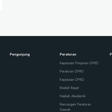
Pengunjung
Peraturan
P
Keputusan Pimpinan DPRD
Peraturan DPRD
Keputusan DPRD
Risalah Rapat
Naskah Akademik
Rancangan Peraturan
Daerah