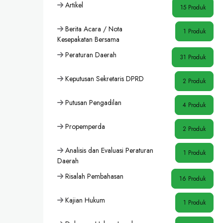
Artikel
15 Produk
Berita Acara / Nota
1 Produk
Kesepakatan Bersama
Peraturan Daerah
31 Produk
Keputusan Sekretaris DPRD
2 Produk
Putusan Pengadilan
4 Produk
Propemperda
2 Produk
Analisis dan Evaluasi Peraturan
1 Produk
Daerah
Risalah Pembahasan
16 Produk
Kajian Hukum
1 Produk