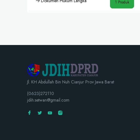
Dokumen Hukum Langka
1 Produk
Jl. KH Abdullah Bin Nuh Cianjur Prov Jawa Barat
(0623)272110
jdih.setwan@gmail.com