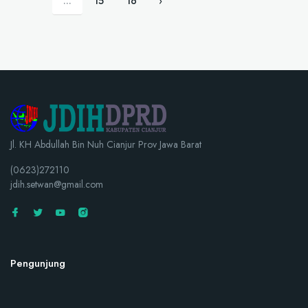
...
15
16
›
Jl. KH Abdullah Bin Nuh Cianjur Prov Jawa Barat
(0623)272110
jdih.setwan@gmail.com
Pengunjung