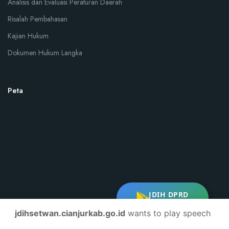
Analisis dan Evaluasi Peraturan Daerah
Risalah Pembahasan
Kajian Hukum
Dokumen Hukum Langka
Peta
JDIH DPRD
DOWNLOAD
jdihsetwan.cianjurkab.go.id
wants to play speech