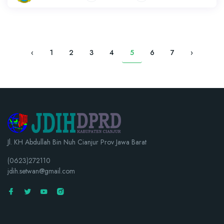
‹
1
2
3
4
5
6
7
›
Jl. KH Abdullah Bin Nuh Cianjur Prov Jawa Barat
(0623)272110
jdih.setwan@gmail.com