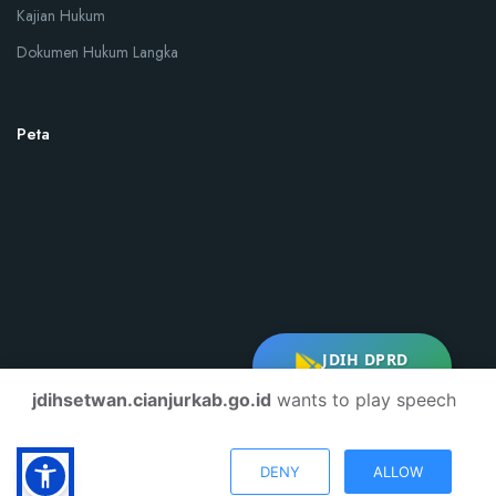
Kajian Hukum
Dokumen Hukum Langka
Peta
JDIH DPRD
DOWNLOAD
jdihsetwan.cianjurkab.go.id
wants to play speech
© 2026 JDIH Sekretariat Dewan Perwakilan Rakyat Kabupaten Cianjur.
DENY
ALLOW