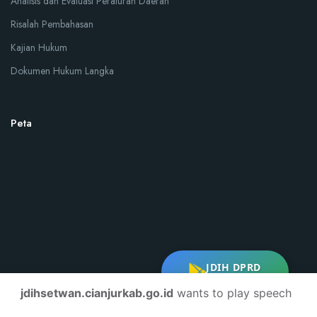
Analisis dan Evaluasi Peraturan Daerah
Risalah Pembahasan
Kajian Hukum
Dokumen Hukum Langka
Peta
JDIH DPRD
DOWNLOAD
jdihsetwan.cianjurkab.go.id
wants to play speech