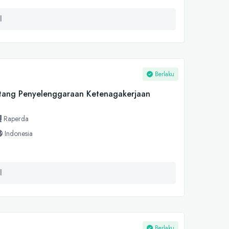
l
Berlaku
tang Penyelenggaraan Ketenagakerjaan
Raperda
Indonesia
l
Berlaku