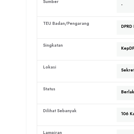
Sumber
-
TEU Badan/Pengarang
DPRD 
Singkatan
KepD
Lokasi
Sekre
Status
Berla
Dilihat Sebanyak
106 Ka
Lampiran