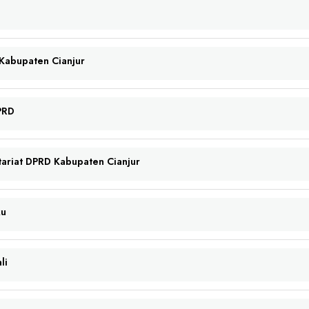
Kabupaten Cianjur
PRD
tariat DPRD Kabupaten Cianjur
ku
li