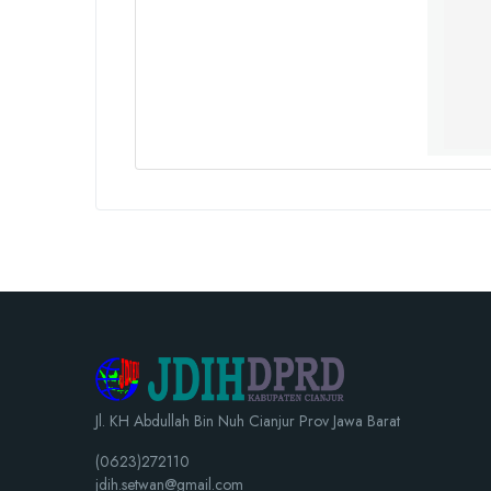
Jl. KH Abdullah Bin Nuh Cianjur Prov Jawa Barat
(0623)272110
jdih.setwan@gmail.com