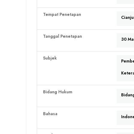
Tempat Penetapan
Cianju
Tanggal Penetapan
30 Ma
Subjek
Pembe
Keter
Bidang Hukum
Bidan
Bahasa
Indon