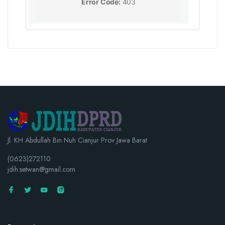
Jl. KH Abdullah Bin Nuh Cianjur Prov Jawa Barat
(0623)272110
jdih.setwan@gmail.com