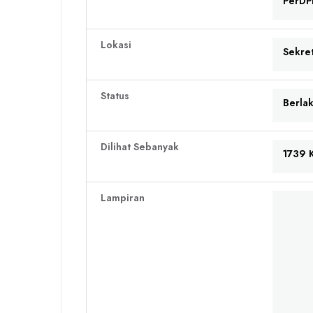
PerD
Lokasi
Sekre
Status
Berla
Dilihat Sebanyak
1739 K
Lampiran