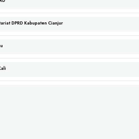
PRD
tariat DPRD Kabupaten Cianjur
ku
ali