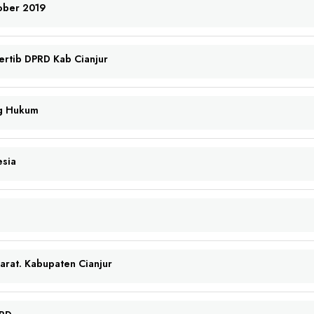
ober 2019
ertib DPRD Kab Cianjur
g Hukum
esia
arat. Kabupaten Cianjur