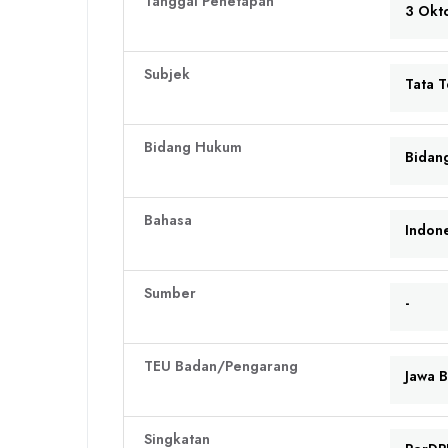
Tanggal Penetapan
3 Okt
Subjek
Tata T
Bidang Hukum
Bidan
Bahasa
Indon
Sumber
-
TEU Badan/Pengarang
Jawa B
Singkatan