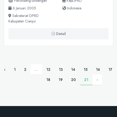
Perundang-undangan
KepDPRD
6 Januari 2005
Indonesia
Sekretariat DPRD
Kabupaten Cianjur
Detail
‹
1
2
...
12
13
14
15
16
17
18
19
20
21
›