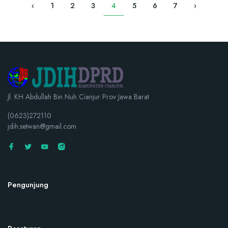
‹
1
2
3
4
5
6
7
›
Jl. KH Abdullah Bin Nuh Cianjur Prov Jawa Barat
(0623)272110
jdih.setwan@gmail.com
Pengunjung