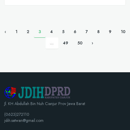
‹
1
2
3
4
5
6
7
8
9
10
...
49
50
›
Jl. KH Abdullah Bin Nuh Cianjur Prov Jawa Barat
(0623)272110
jdih.setwan@gmail.com