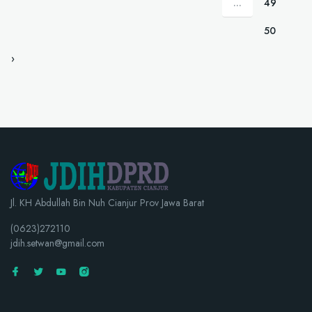
...
49
50
›
Jl. KH Abdullah Bin Nuh Cianjur Prov Jawa Barat
(0623)272110
jdih.setwan@gmail.com