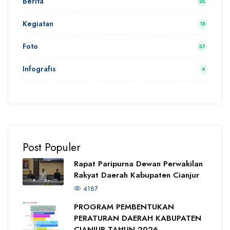
Berita
25
Kegiatan
18
Foto
57
Infografis
4
Post Populer
Rapat Paripurna Dewan Perwakilan
Rakyat Daerah Kabupaten Cianjur
4187
PROGRAM PEMBENTUKAN
PERATURAN DAERAH KABUPATEN
CIANJUR TAHUN 2026