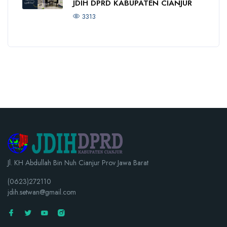
JDIH DPRD KABUPATEN CIANJUR
3313
Jl. KH Abdullah Bin Nuh Cianjur Prov Jawa Barat
(0623)272110
jdih.setwan@gmail.com