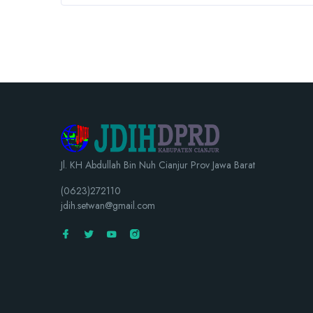
Jl. KH Abdullah Bin Nuh Cianjur Prov Jawa Barat
(0623)272110
jdih.setwan@gmail.com