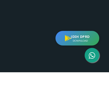
JDIH DPRD
DOWNLOAD
minfo Kabupaten Cianjur
.