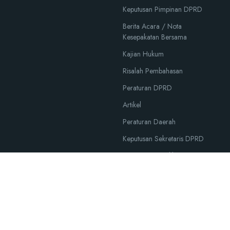
Keputusan Pimpinan DPRD
Berita Acara / Nota
Kesepakatan Bersama
Kajian Hukum
Risalah Pembahasan
Peraturan DPRD
Artikel
Peraturan Daerah
Keputusan Sekretaris DPRD
Putusan Pengadilan
Dokumen Hukum Langka
t Dewan Perwakilan Rakyat Kabupaten Cianjur. Dibuat dengan
Oleh
Disko