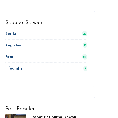
Seputar Setwan
Berita
25
Kegiatan
18
Foto
57
Infografis
4
Post Populer
Rapat Paripurna Dewan