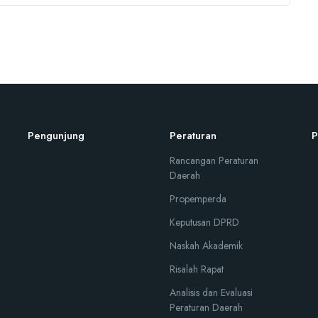
Pengunjung
Peraturan
P
Rancangan Peraturan
Daerah
Propemperda
Keputusan DPRD
Naskah Akademik
Risalah Rapat
Analisis dan Evaluasi
Peraturan Daerah