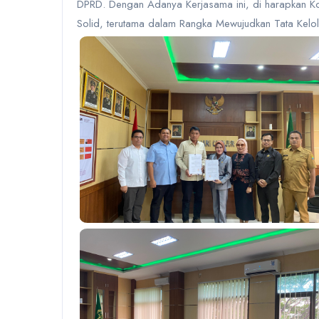
DPRD. Dengan Adanya Kerjasama ini, di harapkan K
Solid, terutama dalam Rangka Mewujudkan Tata Kelol